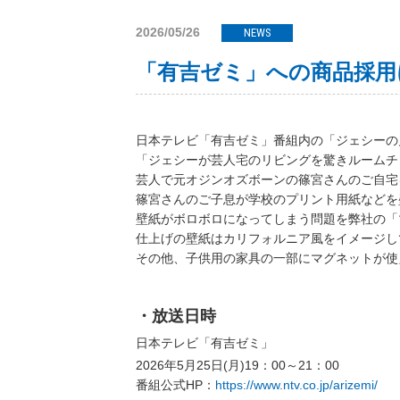
2026/05/26
NEWS
「有吉ゼミ」への商品採用
日本テレビ「有吉ゼミ」番組内の「ジェシーの
「ジェシーが芸人宅のリビングを驚きルームチェ
芸人で元オジンオズボーンの篠宮さんのご自宅を
篠宮さんのご子息が学校のプリント用紙などを
壁紙がボロボロになってしまう問題を弊社の「マ
仕上げの壁紙はカリフォルニア風をイメージして
その他、子供用の家具の一部にマグネットが使え
・放送日時
日本テレビ「有吉ゼミ」
2026年5月25日(月)19：00～21：00
番組公式HP：
https://www.ntv.co.jp/arizemi/