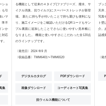
ーショ
る機能として従来の４タイプ(ファブリーズ、撥水、サ
ブッ
」も引
イクル消臭、抗ウイルス)にスーパーストレッチが新登
天井
強いマ
場。 新たに持ち手が付いたことで持ち運びも便利にな
写真
・準不
り、施工イメージをご確認いただけるQRコードもサン
ト壁
インか
プル裏面に追加したことでさらに使いやすい見本帳に
介。
に対応
なりました。 機能と使いやすさにこだわった全120点
誌感
です。
のラインナップです。
〈発売日〉2024 年9 月
〈収録品番〉TMM6401〜TMM6520
〈発売
ド
デジタルカタログ
PDFダウンロード
真集
画像ダウンロード
コーディネート写真集
抗ウィルス機能について