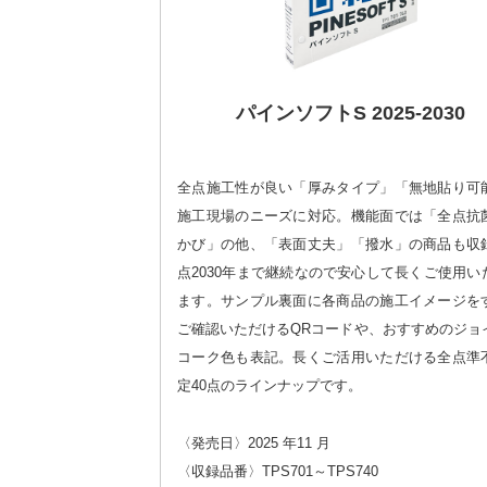
パインソフトS 2025-2030
全点施工性が良い「厚みタイプ」「無地貼り可
施工現場のニーズに対応。機能面では「全点抗
かび」の他、「表面丈夫」「撥水」の商品も収
点2030年まで継続なので安心して長くご使用い
ます。サンプル裏面に各商品の施工イメージを
ご確認いただけるQRコードや、おすすめのジョ
コーク色も表記。長くご活用いただける全点準
定40点のラインナップです。
〈発売日〉2025 年11 月
〈収録品番〉TPS701～TPS740