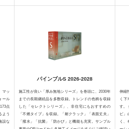
パインブルS 2026-2028
、マッ
施工性が良い「厚み無地シリーズ」を巻頭に、2030年
伸縮
ォール
までの長期継続品を多数収録。トレンドの色柄を収録
く下
73点
した「セレクトシリーズ」、非住宅にもおすすめの
す。
るよう
「不燃タイプ」を収録。「耐クラック」「表面丈夫」
ビ」
施設な
「撥水」「抗菌」「防かび」と機能も充実。サンプル
く、
裏面のQRコードから各施工イメージをすぐにご確認い
ーシ