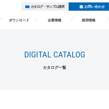
カタログ・サンプル請求
お問い合わせ
ダウンロード
企業情報
採用情報
トキワヒストリー
カタログ一覧
ダウンロード
企業情報
ログイン
採用情報
DIGITAL CATALOG
カタログ・サンプル請求
カタログ一覧
海外のお客様へ /
ENGLISH