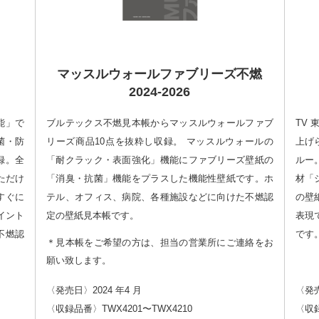
マッスルウォールファブリーズ不燃
2024-2026
能」で
ブルテックス不燃見本帳からマッスルウォールファブ
TV
菌・防
リーズ商品10点を抜粋し収録。 マッスルウォールの
上げ
録。全
「耐クラック・表面強化」機能にファブリーズ壁紙の
ルー
ただけ
「消臭・抗菌」機能をプラスした機能性壁紙です。ホ
材「
すぐに
テル、オフィス、病院、各種施設などに向けた不燃認
の壁
イント
定の壁紙見本帳です。
表現
不燃認
です
＊見本帳をご希望の方は、担当の営業所にご連絡をお
願い致します。
〈発売日〉2024 年4 月
〈発売
〈収録品番〉TWX4201〜TWX4210
〈収録