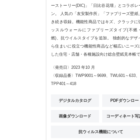
ーストーリー(DIC)」「日比谷花壇」とコラボレ
ン。 人気の「友安製作所」「ファブリーズ壁紙
き続き収録。機能性商品ではキズ、クラックに
ッスルウォールにファブリーズタイプ(不燃
燃)、抗ウイルスタイプを追加。 独創的なデザ
ら住まいに役立つ機能性商品など幅広いニーズ
した住宅・店舗・各種施設向け総合壁紙見本帳
〈発売日〉2023 年10 月
〈収録品番〉TWP9001～9699、TWL601～633、
TPP401～418
デジタルカタログ
PDFダウンロー
画像ダウンロード
コーディネート写
抗ウィルス機能について