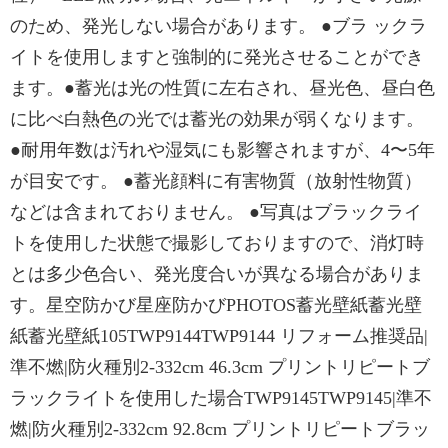
のため、発光しない場合があります。 ●ブラ ックラ
イトを使用しますと強制的に発光させることができ
ます。●蓄光は光の性質に左右され、昼光色、昼白色
に比べ白熱色の光では蓄光の効果が弱くなります。
●耐用年数は汚れや湿気にも影響されますが、4〜5年
が目安です。 ●蓄光顔料に有害物質（放射性物質）
などは含まれておりません。 ●写真はブラックライ
トを使用した状態で撮影しておりますので、消灯時
とは多少色合い、発光度合いが異なる場合がありま
す。星空防かび星座防かびPHOTOS蓄光壁紙蓄光壁
紙蓄光壁紙105TWP9144TWP9144 リフォーム推奨品|
準不燃|防火種別2-332cm 46.3cm プリントリピートブ
ラックライトを使用した場合TWP9145TWP9145|準不
燃|防火種別2-332cm 92.8cm プリントリピートブラッ