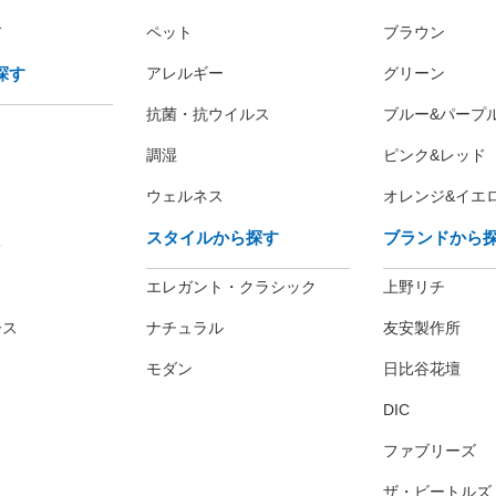
ア
ペット
ブラウン
探す
アレルギー
グリーン
抗菌・抗ウイルス
ブルー&パープ
調湿
ピンク&レッド
ウェルネス
オレンジ&イエ
スタイルから探す
ブランドから
レ
エレガント・クラシック
上野リチ
ース
ナチュラル
友安製作所
モダン
日比谷花壇
DIC
ファブリーズ
ザ・ビートルズ