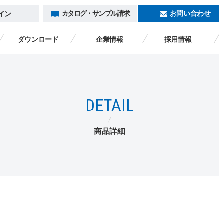
カタログ・サンプル請求
お問い合わせ
イン
ダウンロード
企業情報
採用情報
トキワヒストリー
カタログ一覧
ダウンロード
企業情報
採用情報
DETAIL
カタログ・サンプル請求
ログイン
海外のお客様へ /
ENGLISH
商品詳細