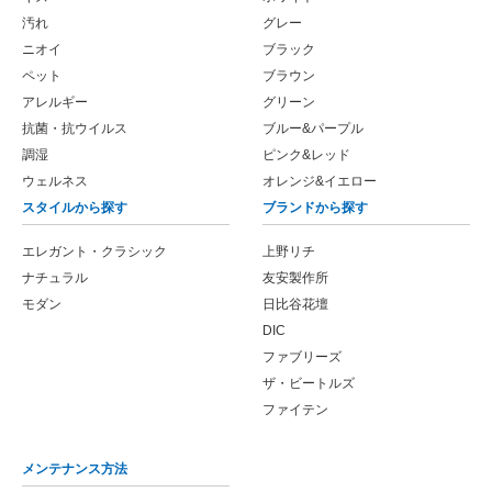
汚れ
グレー
ニオイ
ブラック
ペット
ブラウン
アレルギー
グリーン
抗菌・抗ウイルス
ブルー&パープル
調湿
ピンク&レッド
ウェルネス
オレンジ&イエロー
スタイルから探す
ブランドから探す
エレガント・クラシック
上野リチ
ナチュラル
友安製作所
モダン
日比谷花壇
DIC
ファブリーズ
ザ・ビートルズ
ファイテン
メンテナンス方法