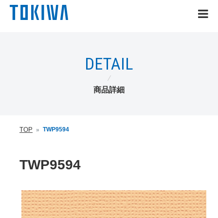
トキワヒストリー
DETAIL
カタログ一覧
商品詳細
ダウンロード
企業情報
TOP
TWP9594
採用情報
TWP9594
品番検索
ログイン