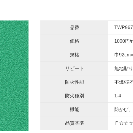
品番
TWP967
価格
1000円/
規格
巾92cm
リピート
無地貼
防火性能
不燃/準
防火種別
1-4
機能
防かび
品質基準
Ｆ☆☆