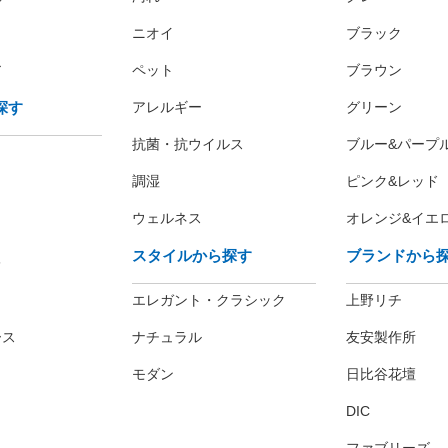
ニオイ
ブラック
ア
ペット
ブラウン
探す
アレルギー
グリーン
抗菌・抗ウイルス
ブルー&パープ
調湿
ピンク&レッド
ウェルネス
オレンジ&イエ
スタイルから探す
ブランドから
レ
エレガント・クラシック
上野リチ
ース
ナチュラル
友安製作所
モダン
日比谷花壇
DIC