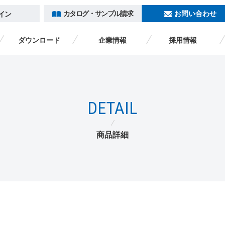
カタログ・サンプル請求
お問い合わせ
イン
ダウンロード
企業情報
採用情報
トキワヒストリー
カタログ一覧
ダウンロード
企業情報
採用情報
DETAIL
カタログ・サンプル請求
ログイン
海外のお客様へ /
ENGLISH
商品詳細