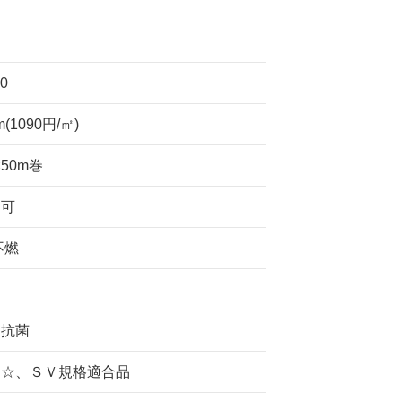
0
m(1090円/㎡)
×50m巻
り可
不燃
、抗菌
☆☆、ＳＶ規格適合品